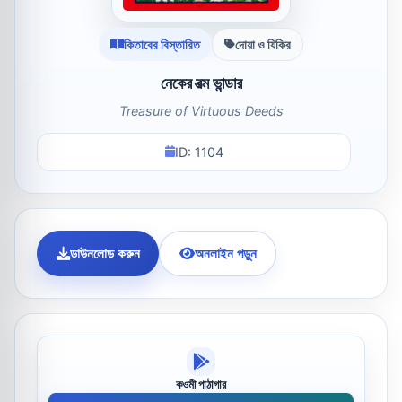
কিতাবের বিস্তারিত
দোয়া ও যিকির
নেকের রত্ম ভান্ডার
Treasure of Virtuous Deeds
ID: 1104
ডাউনলোড করুন
অনলাইন পড়ুন
কওমী পাঠাগার