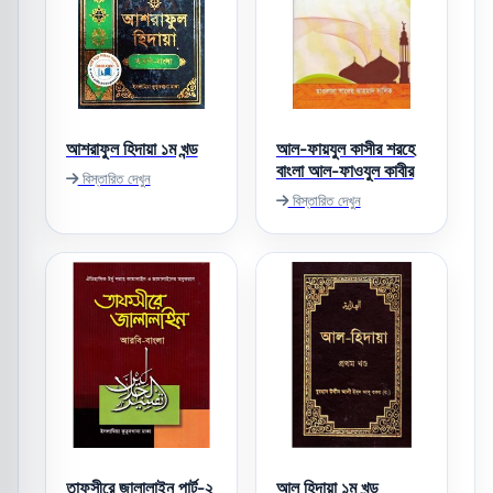
আশরাফুল হিদায়া ১ম খন্ড
আল-ফায়যুল কাসীর শরহে
বাংলা আল-ফাওযুল কাবীর
বিস্তারিত দেখুন
বিস্তারিত দেখুন
তাফসীরে জালালাইন পার্ট-২
আল হিদায়া ১ম খন্ড