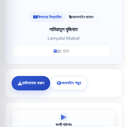
কিতাবের বিস্তারিত
জালালাইন জামাত
লামিয়াতুল মুজিযাত
Lamyatul Mujizat
ID: 111
ডাউনলোড করুন
অনলাইন পড়ুন
কওমী পাঠাগার