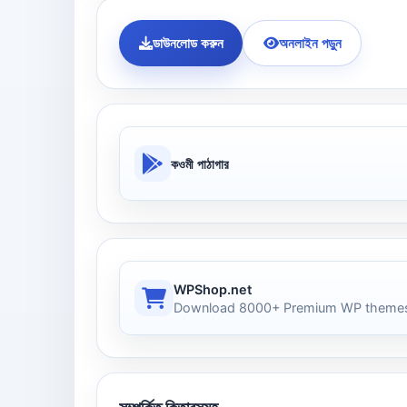
ডাউনলোড করুন
অনলাইন পড়ুন
কওমী পাঠাগার
WPShop.net
Download 8000+ Premium WP themes