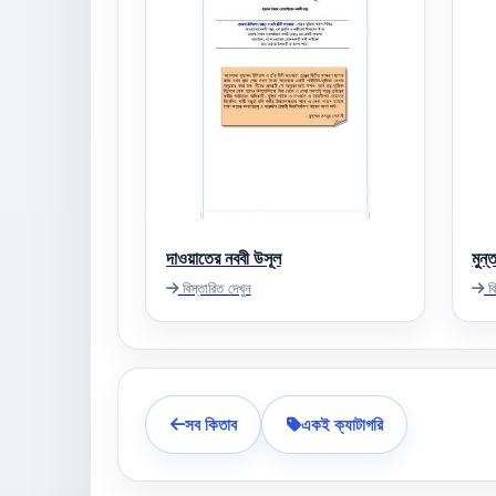
দাওয়াতের নববী উসূল
মুন্
বিস্তারিত দেখুন
বি
সব কিতাব
একই ক্যাটাগরি