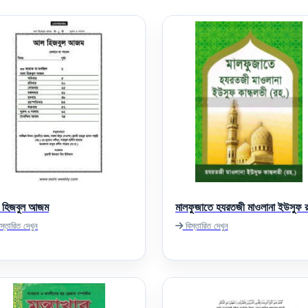
হিজবুল আজম
মালফুজাতে হযরতজী মাওলানা ইউসুফ 
স্তারিত দেখুন
বিস্তারিত দেখুন