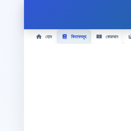
হোম
কিতাবসমূহ
কোরআন