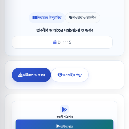
কিতাবের বিস্তারিত
দাওয়াত ও তাবলীগ
তাবলীগ জামাতের সমালোচনা ও জবাব
ID: 1115
ডাউনলোড করুন
অনলাইন পড়ুন
কওমী পাঠাগার
ডাউনলোড