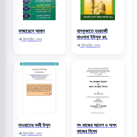
ফাজায়েলে আমাল
মালফুজাতে হযরতজী
মাওলানা ইউসুফ রহ.
বিস্তারিত দেখুন
বিস্তারিত দেখুন
দাওয়াতের নববী উসূল
সৎ কাজের আদেশ ও অসৎ
কাজের নিষেধ
বিস্তারিত দেখুন