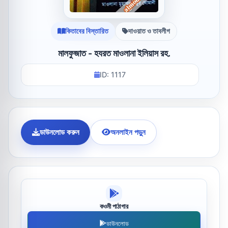
কিতাবের বিস্তারিত
দাওয়াত ও তাবলীগ
মালফুজাত - হযরত মাওলানা ইলিয়াস রহ.
ID: 1117
ডাউনলোড করুন
অনলাইন পড়ুন
কওমী পাঠাগার
ডাউনলোড