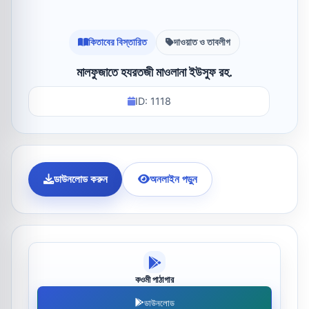
কিতাবের বিস্তারিত
দাওয়াত ও তাবলীগ
মালফুজাতে হযরতজী মাওলানা ইউসুফ রহ.
ID: 1118
ডাউনলোড করুন
অনলাইন পড়ুন
কওমী পাঠাগার
ডাউনলোড