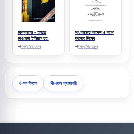
মালফুজাত - হযরত
সৎ কাজের আদেশ ও অসৎ
মাওলানা ইলিয়াস রহ.
কাজের নিষেধ
বিস্তারিত দেখুন
বিস্তারিত দেখুন
সব কিতাব
একই ক্যাটাগরি