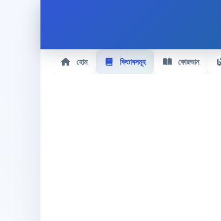
হোম
কিতাবসমূহ
কোরআন