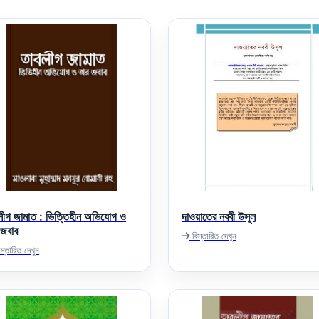
লীগ জামাত : ভিত্তিহীন অভিযোগ ও
দাওয়াতের নববী উসূল
 জবাব
বিস্তারিত দেখুন
স্তারিত দেখুন