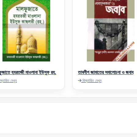
ফুজাতে হযরতজী মাওলানা ইউসুফ রহ.
তাবলীগ জামাতের সমালোচনা ও জবাব
স্তারিত দেখুন
বিস্তারিত দেখুন