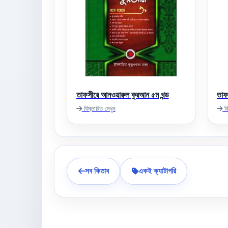
তাফসীরে আনওয়ারুল কুরআন ৫ম খন্ড
তাফস
বিস্তারিত দেখুন
বি
সব কিতাব
একই ক্যাটাগরি