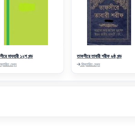
ীরে মাযহারী ১২শ খন্ড
তাফসীরে তাবারী শরীফ ৬ষ্ঠ খন্ড
স্তারিত দেখুন
বিস্তারিত দেখুন