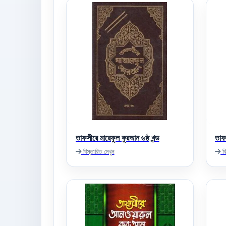
তাফসীরে মারেফুল কুরআন ৬ষ্ঠ খন্ড
তাফ
বিস্তারিত দেখুন
বি