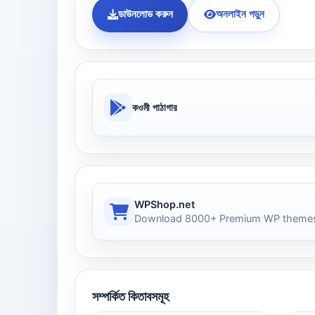
ডাউনলোড করুন
অনলাইন পড়ুন
কওমী পাঠাগার
WPShop.net
Download 8000+ Premium WP themes
সম্পর্কিত কিতাবসমূহ