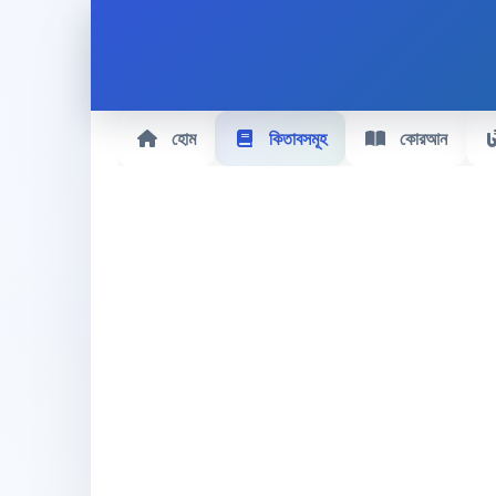
হোম
কিতাবসমূহ
কোরআন