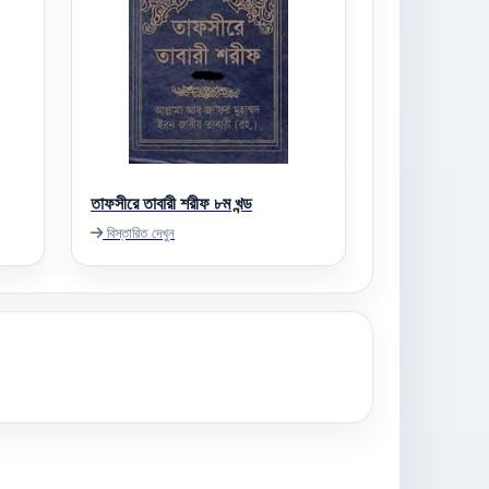
তাফসীরে তাবারী শরীফ ৮ম খন্ড
বিস্তারিত দেখুন