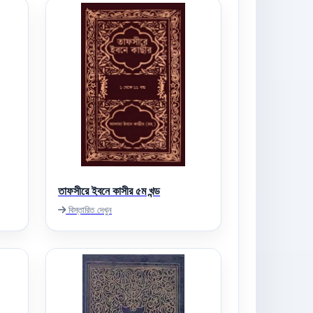
তাফসীরে ইবনে কাসীর ৫ম খন্ড
বিস্তারিত দেখুন