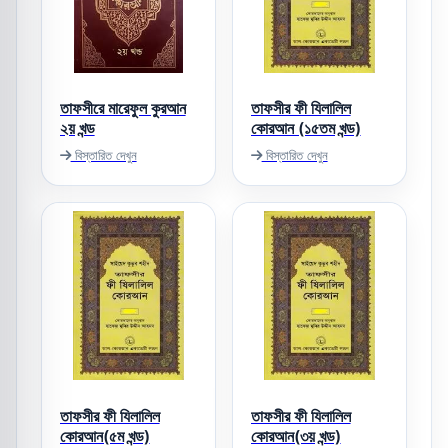
তাফসীরে মারেফুল কুরআন
তাফসীর ফী যিলালিল
২য় খন্ড
কোরআন (১৫তম খন্ড)
বিস্তারিত দেখুন
বিস্তারিত দেখুন
তাফসীর ফী যিলালিল
তাফসীর ফী যিলালিল
কোরআন(৫ম খন্ড)
কোরআন(৩য় খন্ড)