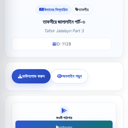
কিতাবের বিস্তারিত
তাফসীর
তাফসীরে জালালাইন পার্ট-৩
Tafsir Jalalayn Part 3
ID: 1128
ডাউনলোড করুন
অনলাইন পড়ুন
কওমী পাঠাগার
ডাউনলোড