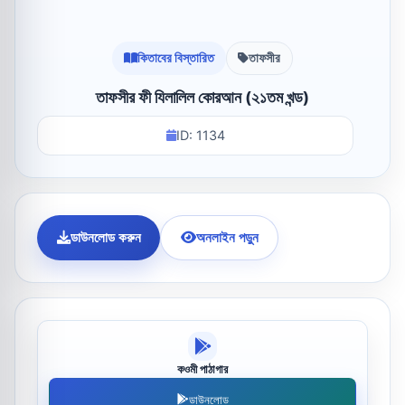
কিতাবের বিস্তারিত
তাফসীর
তাফসীর ফী যিলালিল কোরআন (২১তম খন্ড)
ID: 1134
ডাউনলোড করুন
অনলাইন পড়ুন
কওমী পাঠাগার
ডাউনলোড