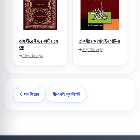
তাফসীরে ইবনে কাসীর ১ম
তাফসীরে জালালাইন পার্ট-৪
খন্ড
বিস্তারিত দেখুন
বিস্তারিত দেখুন
সব কিতাব
একই ক্যাটাগরি