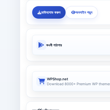
ডাউনলোড করুন
অনলাইন পড়ুন
কওমী পাঠাগার
WPShop.net
Download 8000+ Premium WP themes