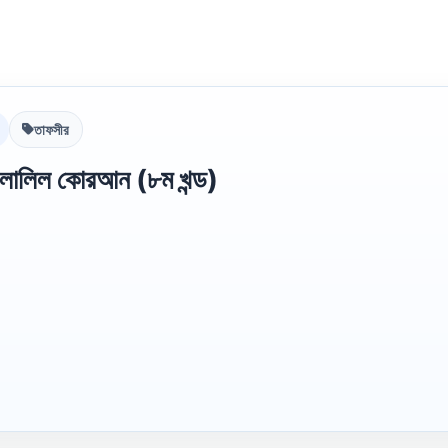
তাফসীর
িলালিল কোরআন (৮ম খন্ড)