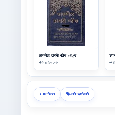
তাফসীরে তাবারী শরীফ ৯ম খন্ড
তাফ
বিস্তারিত দেখুন
বি
সব কিতাব
একই ক্যাটাগরি