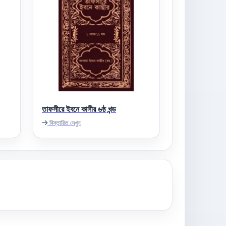
তাফসীরে ইবনে কাসীর ৬ষ্ঠ খন্ড
বিস্তারিত দেখুন