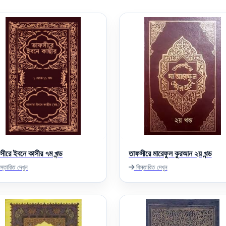
সীরে ইবনে কাসীর ৭ম খন্ড
তাফসীরে মারেফুল কুরআন ২য় খন্ড
স্তারিত দেখুন
বিস্তারিত দেখুন