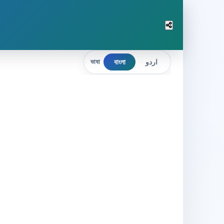
বাংলা
اردو
ভাষা