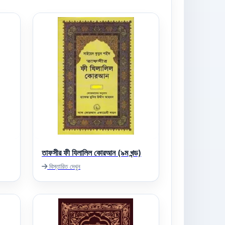
তাফসীর ফী যিলালিল কোরআন (৯ম খন্ড)
বিস্তারিত দেখুন