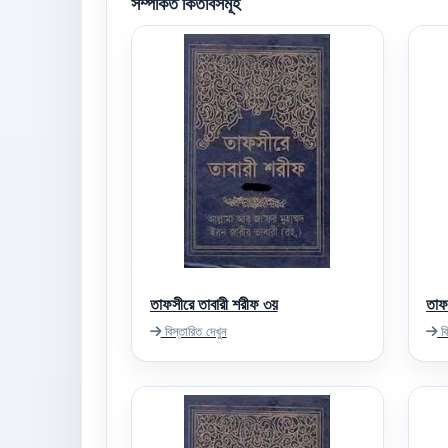
সম্পর্কিত কিতাবসমূহ
তাফসীরে তাবারী শরীফ ৩য়
তাফ
বিস্তারিত দেখুন
বি