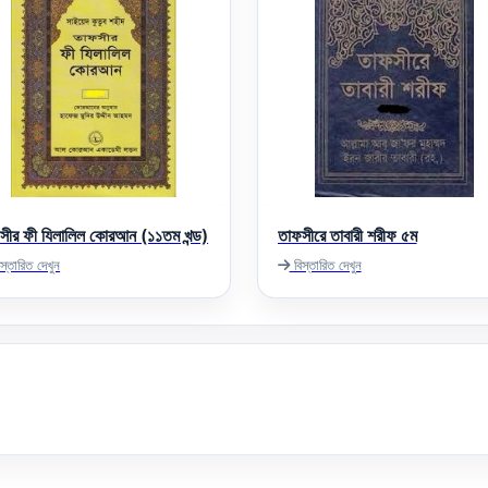
সীর ফী যিলালিল কোরআন (১১তম খন্ড)
তাফসীরে তাবারী শরীফ ৫ম
স্তারিত দেখুন
বিস্তারিত দেখুন