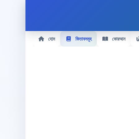
হোম
কিতাবসমূহ
কোরআন