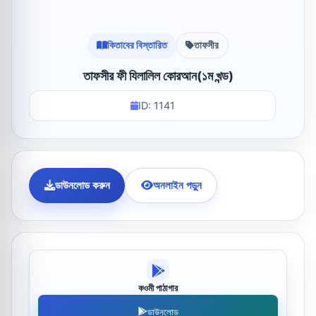
কিতাবের বিস্তারিত
তাফসীর
তাফসীর ফী যিলালিল কোরআন(১ম খন্ড)
ID: 1141
ডাউনলোড করুন
অনলাইন পড়ুন
কওমী পাঠাগার
ডাউনলোড