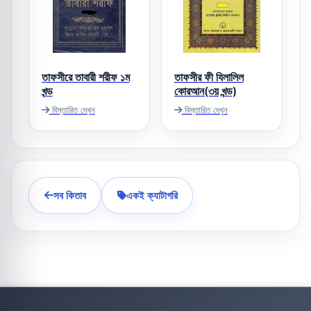
তাফসীরে তাবারী শরীফ ১ম
তাফসীর ফী যিলালিল
খন্ড
কোরআন(৩য় খন্ড)
বিস্তারিত দেখুন
বিস্তারিত দেখুন
সব কিতাব
একই ক্যাটাগরি