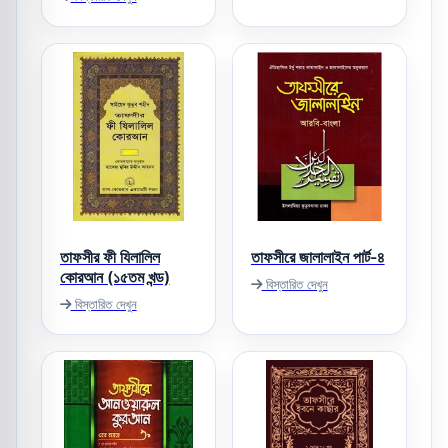
তাফসীর ফী যিলালিল
তাফসীরে জালালাইন পার্ট-৪
কোরআন (১৫তম খন্ড)
বিস্তারিত দেখুন
বিস্তারিত দেখুন