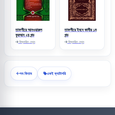
তাফসীরে আনওয়ারুল
তাফসীরে ইবনে কাসীর ১ম
কুরআন ২য় খন্ড
খন্ড
বিস্তারিত দেখুন
বিস্তারিত দেখুন
সব কিতাব
একই ক্যাটাগরি