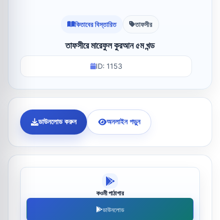
কিতাবের বিস্তারিত
তাফসীর
তাফসীরে মারেফুল কুরআন ৫ম খন্ড
ID: 1153
ডাউনলোড করুন
অনলাইন পড়ুন
কওমী পাঠাগার
ডাউনলোড