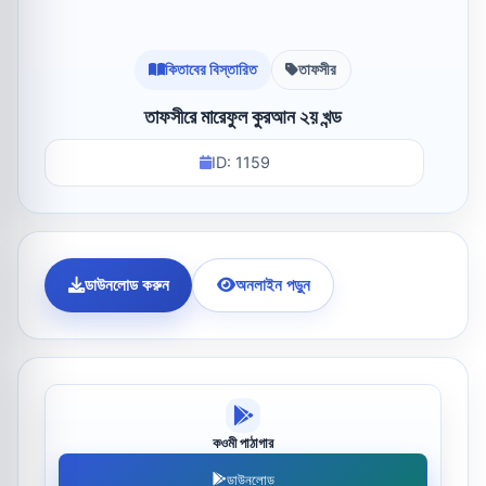
কিতাবের বিস্তারিত
তাফসীর
তাফসীরে মারেফুল কুরআন ২য় খন্ড
ID: 1159
ডাউনলোড করুন
অনলাইন পড়ুন
কওমী পাঠাগার
ডাউনলোড