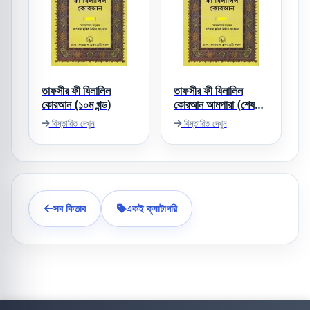
তাফসীর ফী যিলালিল
তাফসীর ফী যিলালিল
কোরআন (১০ম খন্ড)
কোরআন আমপারা (শেষ
খন্ড)
বিস্তারিত দেখুন
বিস্তারিত দেখুন
সব কিতাব
একই ক্যাটাগরি