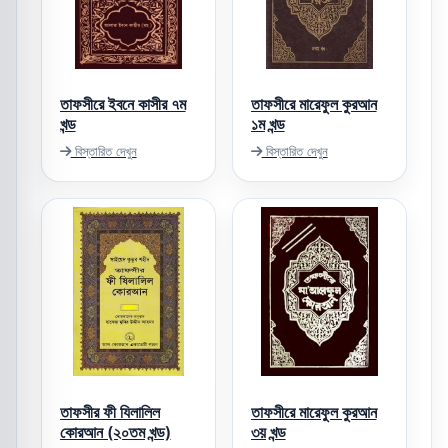
তাফসীরে ইবনে কাসীর ৭ম
তাফসীরে মারেফুল কুরআন
খন্ড
১ম খন্ড
বিস্তারিত দেখুন
বিস্তারিত দেখুন
তাফসীর ফী যিলালিল
তাফসীরে মারেফুল কুরআন
কোরআন (২০তম খন্ড)
৩য় খন্ড