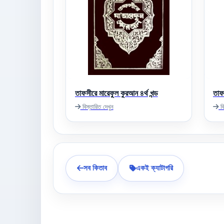
তাফসীরে মারেফুল কুরআন ৪র্থ খন্ড
তাফ
বিস্তারিত দেখুন
বি
সব কিতাব
একই ক্যাটাগরি