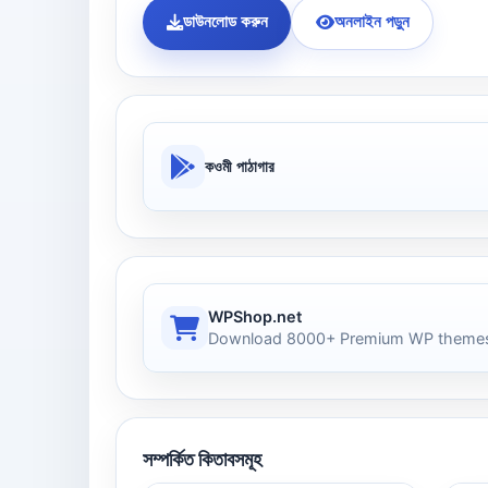
ডাউনলোড করুন
অনলাইন পড়ুন
কওমী পাঠাগার
WPShop.net
Download 8000+ Premium WP themes
সম্পর্কিত কিতাবসমূহ