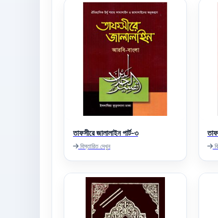
তাফসীরে জালালাইন পার্ট-৩
তাফ
বিস্তারিত দেখুন
বি