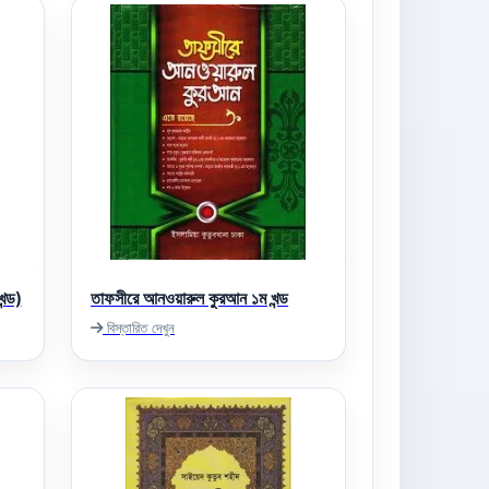
ন্ড)
তাফসীরে আনওয়ারুল কুরআন ১ম খন্ড
বিস্তারিত দেখুন