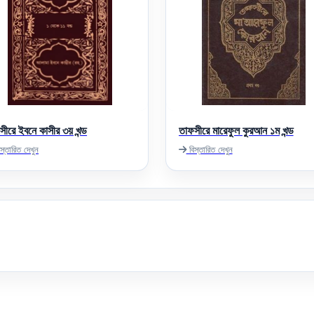
সীরে ইবনে কাসীর ৩য় খন্ড
তাফসীরে মারেফুল কুরআন ১ম খন্ড
স্তারিত দেখুন
বিস্তারিত দেখুন