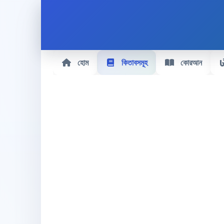
হোম
কিতাবসমূহ
কোরআন