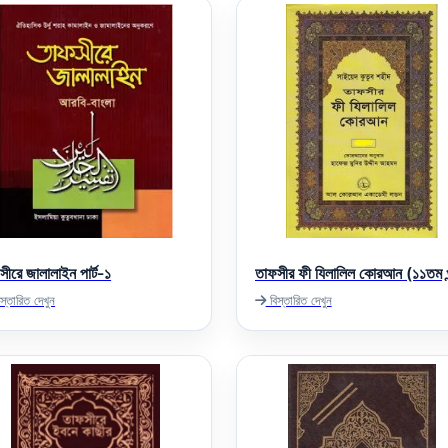
সীরে জালালাইন পার্ট-১
তাফসীর ফী যিলালিল কোরআন (১১তম খ
স্তারিত দেখুন
বিস্তারিত দেখুন