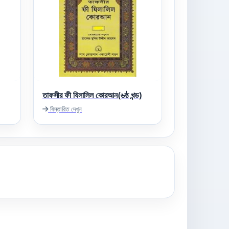
তাফসীর ফী যিলালিল কোরআন(৬ষ্ঠ খন্ড)
বিস্তারিত দেখুন