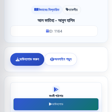
কিতাবের বিস্তারিত
তাফসীর
আল ফাতিহা - আবুল হাশিম
ID: 1164
ডাউনলোড করুন
অনলাইন পড়ুন
কওমী পাঠাগার
ডাউনলোড