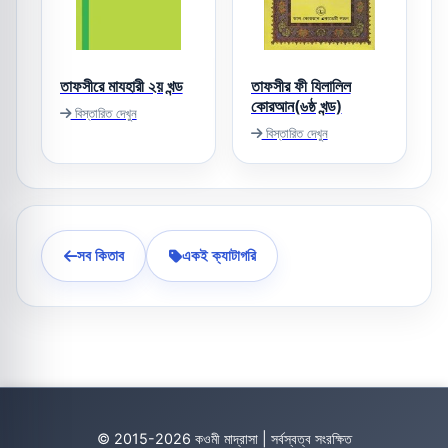
তাফসীরে মাযহারী ২য় খন্ড
তাফসীর ফী যিলালিল
কোরআন(৬ষ্ঠ খন্ড)
বিস্তারিত দেখুন
বিস্তারিত দেখুন
সব কিতাব
একই ক্যাটাগরি
© 2015-2026 কওমী মাদ্রাসা | সর্বস্বত্ব সংরক্ষিত