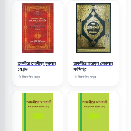
তফসীরে তাওযীহুল কুরআন
তাফসীরে মারেফুল কোরআন
১ম খন্ড
সংক্ষিপ্ত
বিস্তারিত দেখুন
বিস্তারিত দেখুন