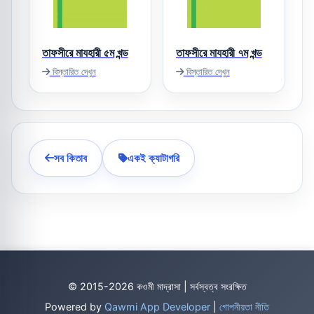
তাফসীরে মাযহারী ৫ম খন্ড
তাফসীরে মাযহারী ৭ম খন্ড
বিস্তারিত দেখুন
বিস্তারিত দেখুন
সব কিতাব
একই ক্যাটাগরি
© 2015-2026 কওমী মাদ্রাসা | সর্বস্বত্ব সংরক্ষিত
Powered by
Qawmi App Developer
|
গোপনীয়তা নীতি