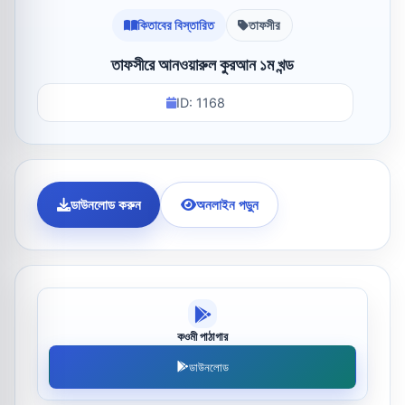
কিতাবের বিস্তারিত
তাফসীর
তাফসীরে আনওয়ারুল কুরআন ১ম খন্ড
ID: 1168
ডাউনলোড করুন
অনলাইন পড়ুন
কওমী পাঠাগার
ডাউনলোড