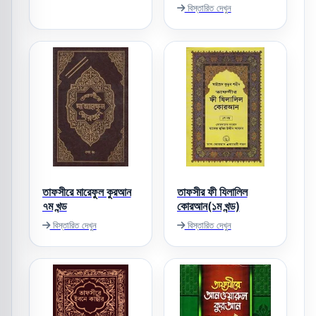
বিস্তারিত দেখুন
তাফসীরে মারেফুল কুরআন
তাফসীর ফী যিলালিল
৭ম খন্ড
কোরআন(১ম খন্ড)
বিস্তারিত দেখুন
বিস্তারিত দেখুন