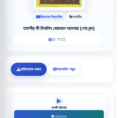
কিতাবের বিস্তারিত
তাফসীর
তাফসীর ফী যিলালিল কোরআন আমপারা (শেষ খন্ড)
ID: 1172
ডাউনলোড করুন
অনলাইন পড়ুন
কওমী পাঠাগার
ডাউনলোড