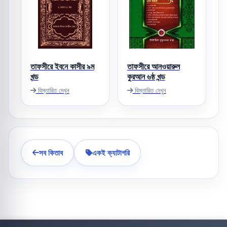
তাফসীরে ইবনে কাসীর ৯ম
তাফসীরে আনওয়ারুল
খন্ড
কুরআন ৬ষ্ঠ খন্ড
বিস্তারিত দেখুন
বিস্তারিত দেখুন
সব কিতাব
একই ক্যাটাগরি