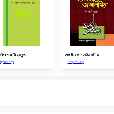
ীরে মাযহারী ২য় খন্ড
তাফসীরে জালালাইন পার্ট-৪
স্তারিত দেখুন
বিস্তারিত দেখুন