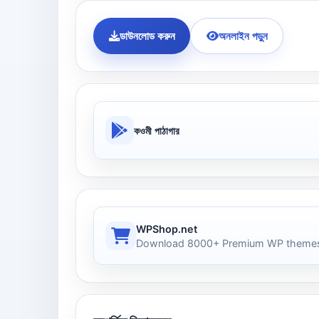
ডাউনলোড করুন
অনলাইন পড়ুন
কওমী পাঠাগার
WPShop.net
Download 8000+ Premium WP themes