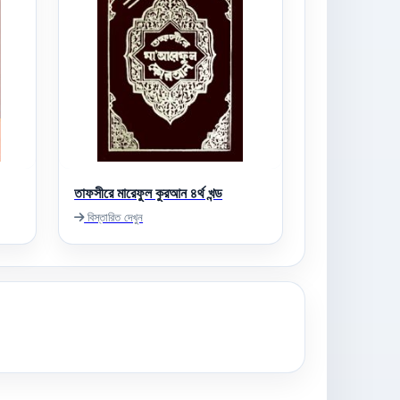
তাফসীরে মারেফুল কুরআন ৪র্থ খন্ড
বিস্তারিত দেখুন