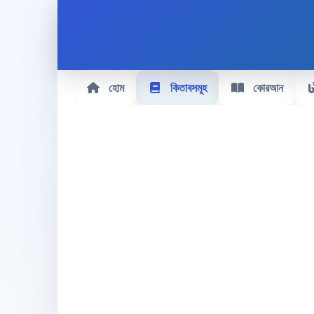
হোম
কিতাবসমূহ
কোরআন