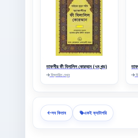
তাফসীর ফী যিলালিল কোরআন (৭ম খন্ড)
তাফস
বিস্তারিত দেখুন
বি
সব কিতাব
একই ক্যাটাগরি