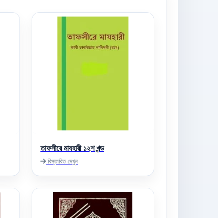
তাফসীরে মাযহারী ১২শ খন্ড
বিস্তারিত দেখুন