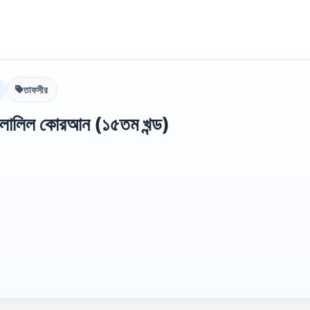
তাফসীর
িলালিল কোরআন (১৫তম খন্ড)