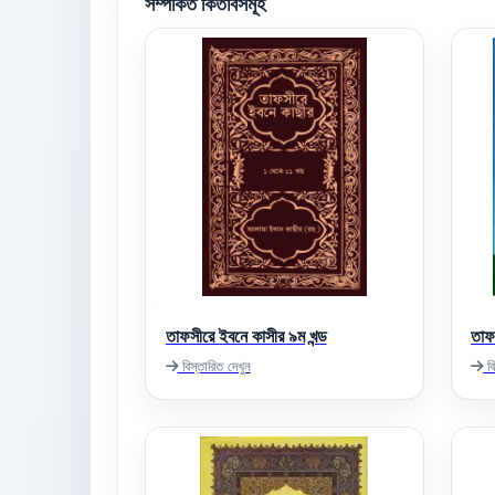
সম্পর্কিত কিতাবসমূহ
তাফসীরে ইবনে কাসীর ৯ম খন্ড
তাফ
বিস্তারিত দেখুন
বি