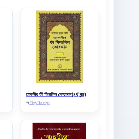
তাফসীর ফী যিলালিল কোরআন(৪র্থ খন্ড)
বিস্তারিত দেখুন