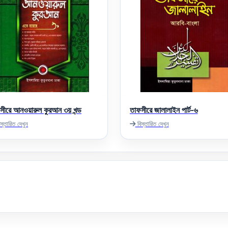
সীরে আনওয়ারুল কুরআন ৩য় খন্ড
তাফসীরে জালালাইন পার্ট-৬
স্তারিত দেখুন
বিস্তারিত দেখুন