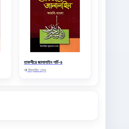
তাফসীরে জালালাইন পার্ট-৪
বিস্তারিত দেখুন