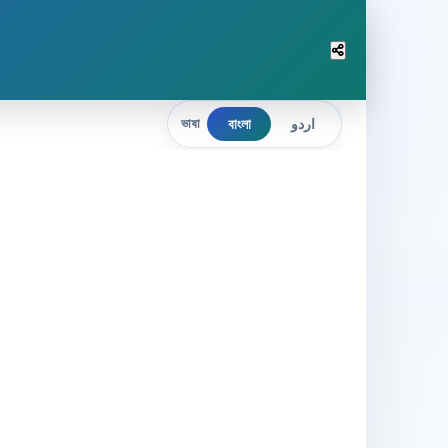
বাংলা
اردو
ভাষা