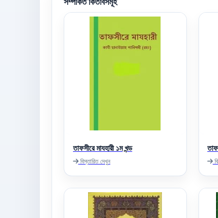
সম্পর্কিত কিতাবসমূহ
তাফসীরে মাযহারী ১ম খন্ড
তাফ
বিস্তারিত দেখুন
বি