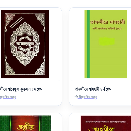
সীরে মারেফুল কুরআন ৮ম খন্ড
তাফসীরে মাযহারী ৪র্থ খন্ড
স্তারিত দেখুন
বিস্তারিত দেখুন