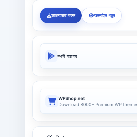
ডাউনলোড করুন
অনলাইন পড়ুন
কওমী পাঠাগার
WPShop.net
Download 8000+ Premium WP themes