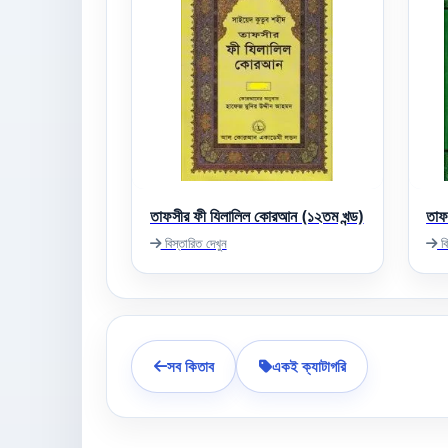
তাফসীর ফী যিলালিল কোরআন (১২তম খন্ড)
তাফ
বিস্তারিত দেখুন
বি
সব কিতাব
একই ক্যাটাগরি