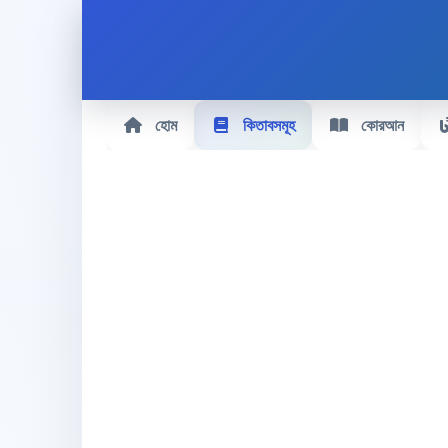
হোম
কিতাবসমূহ
কোরআন