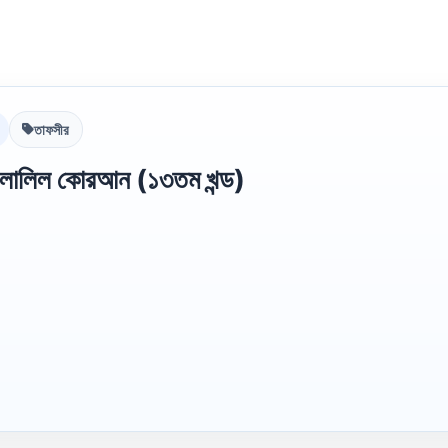
তাফসীর
িলালিল কোরআন (১৩তম খন্ড)