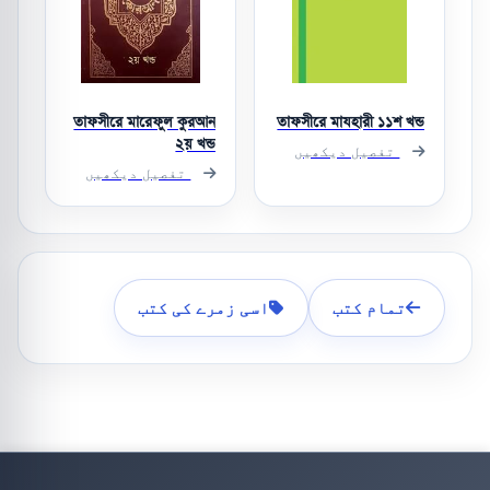
তাফসীরে মারেফুল কুরআন
তাফসীরে মাযহারী ১১শ খন্ড
২য় খন্ড
تفصیل دیکھیں
تفصیل دیکھیں
تمام کتب
اسی زمرے کی کتب