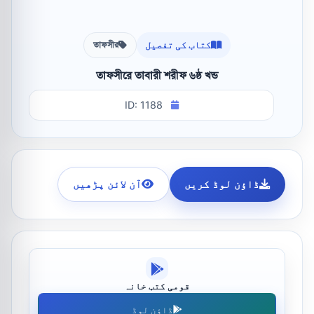
کتاب کی تفصیل
তাফসীর
তাফসীরে তাবারী শরীফ ৬ষ্ঠ খন্ড
ID: 1188
ڈاؤن لوڈ کریں
آن لائن پڑھیں
قومی کتب خانہ
ڈاؤن لوڈ