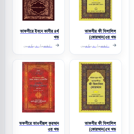
তাফসীরে ইবনে কাসীর ৪র্থ
তাফসীর ফী যিলালিল
খন্ড
কোরআন(৩য় খন্ড)
تفصیل دیکھیں
تفصیل دیکھیں
তফসীরে তাওযীহুল কুরআন
তাফসীর ফী যিলালিল
৩য় খন্ড
কোরআন(৫ম খন্ড)