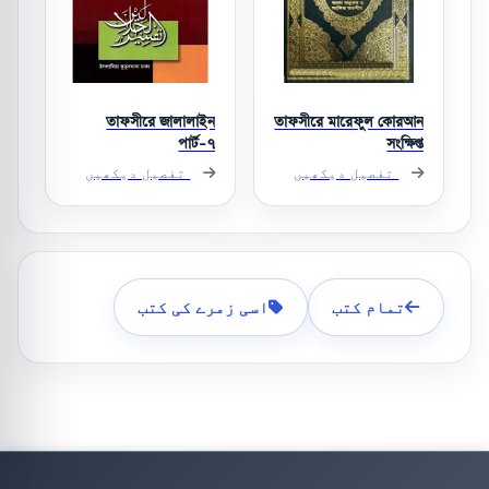
তাফসীরে জালালাইন
তাফসীরে মারেফুল কোরআন
পার্ট-৭
সংক্ষিপ্ত
تفصیل دیکھیں
تفصیل دیکھیں
تمام کتب
اسی زمرے کی کتب