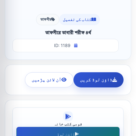
کتاب کی تفصیل
তাফসীর
তাফসীরে তাবারী শরীফ ৪র্থ
ID: 1189
ڈاؤن لوڈ کریں
آن لائن پڑھیں
قومی کتب خانہ
ڈاؤن لوڈ