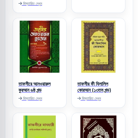
বিস্তারিত দেখুন
তাফসীরে আনওয়ারুল
তাফসীর ফী যিলালিল
কুরআন ৬ষ্ঠ খন্ড
কোরআন (১৩তম খন্ড)
বিস্তারিত দেখুন
বিস্তারিত দেখুন