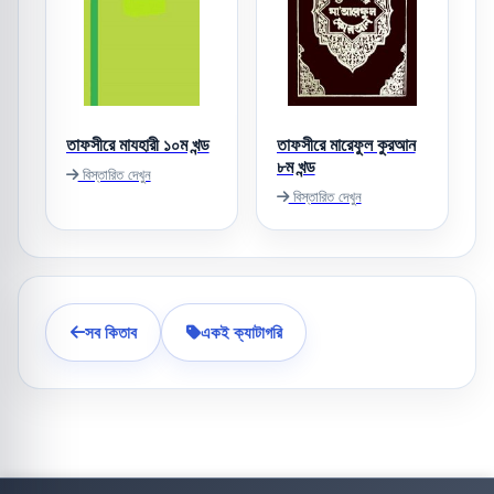
তাফসীরে মাযহারী ১০ম খন্ড
তাফসীরে মারেফুল কুরআন
৮ম খন্ড
বিস্তারিত দেখুন
বিস্তারিত দেখুন
সব কিতাব
একই ক্যাটাগরি