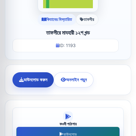
কিতাবের বিস্তারিত
তাফসীর
তাফসীরে মাযহারী ১২শ খন্ড
ID: 1193
ডাউনলোড করুন
অনলাইন পড়ুন
কওমী পাঠাগার
ডাউনলোড