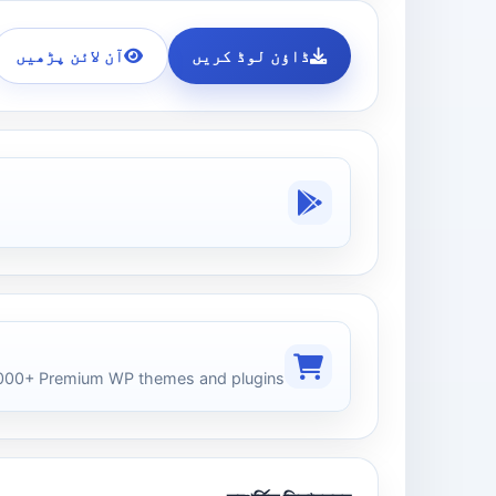
ڈاؤن لوڈ کریں
آن لائن پڑھیں
00+ Premium WP themes and plugins