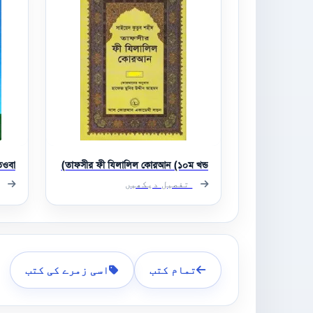
তওবা
তাফসীর ফী যিলালিল কোরআন (১০ম খন্ড)
تفصیل دیکھیں
تمام کتب
اسی زمرے کی کتب