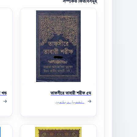
সম্পর্কিত কিতাবসমূহ
খন্ড
তাফসীরে তাবারী শরীফ ৫ম
تفصیل دیکھیں