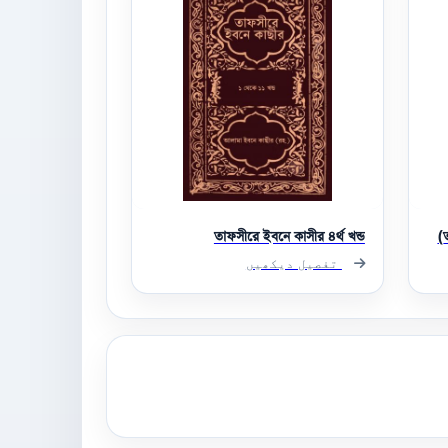
তাফসীরে ইবনে কাসীর ৪র্থ খন্ড
تفصیل دیکھیں