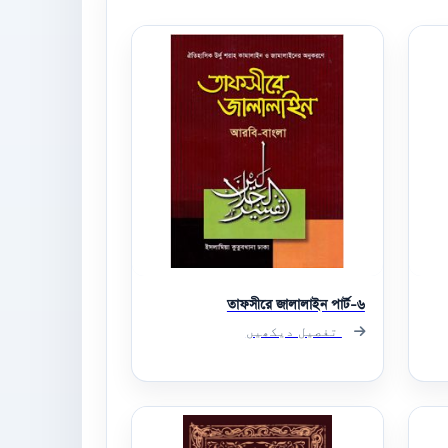
তাফসীরে জালালাইন পার্ট-৬
تفصیل دیکھیں