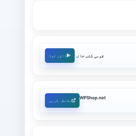
قومی کتب خانہ
ڈاؤن لوڈ
WPShop.net
ملاحظہ کریں