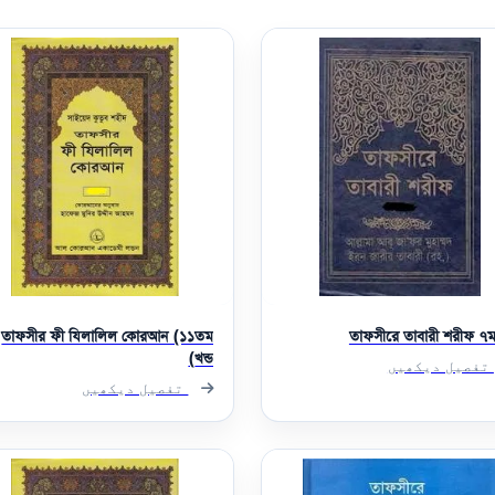
তাফসীর ফী যিলালিল কোরআন (১১তম
তাফসীরে তাবারী শরীফ ৭ম 
খন্ড)
تفصیل دیکھیں
تفصیل دیکھیں