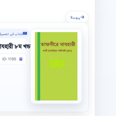
پچھلا
کتاب کی تفصیل
যহারী ৮ম খন্ড
ID: 1195