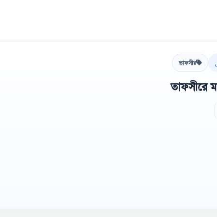
তাফসীর
তাফসীরে মা