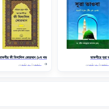
তাফসীর ফী যিলালিল কোরআন (৮ম খন্ড)
তাফসীরে সূরা 
تفصیل دیکھیں
تفصیل دیکھیں