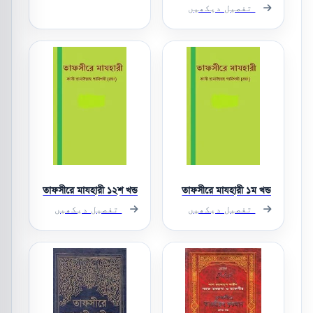
تفصیل دیکھیں
তাফসীরে মাযহারী ১২শ খন্ড
তাফসীরে মাযহারী ১ম খন্ড
تفصیل دیکھیں
تفصیل دیکھیں