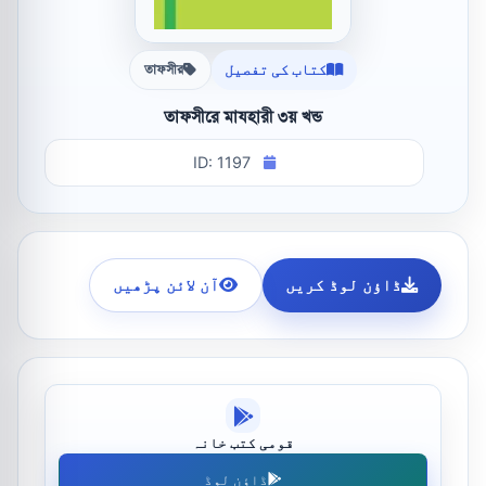
کتاب کی تفصیل
তাফসীর
তাফসীরে মাযহারী ৩য় খন্ড
ID: 1197
ڈاؤن لوڈ کریں
آن لائن پڑھیں
قومی کتب خانہ
ڈاؤن لوڈ