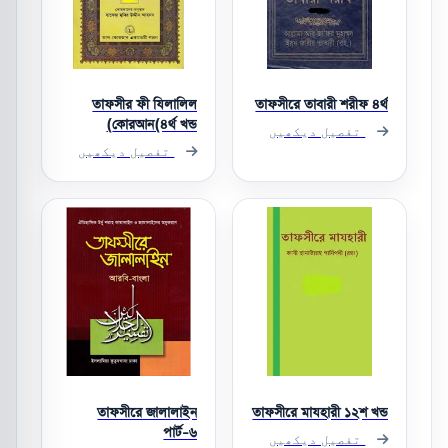
তাফসীর ফী যিলালিল
তাফসীরে তাবারী শরীফ ৪র্থ
কোরআন(৪র্থ খন্ড)
تفصیل دیکھیں
تفصیل دیکھیں
তাফসীরে জালালাইন
তাফসীরে মাযহারী ১২শ খন্ড
পার্ট-৬
تفصیل دیکھیں