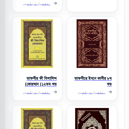
تفصیل دیکھیں
তাফসীর ফী যিলালিল
তাফসীরে ইবনে কাসীর ৮ম
কোরআন (১২তম খন্ড)
খন্ড
تفصیل دیکھیں
تفصیل دیکھیں