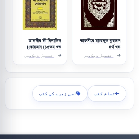
তাফসীর ফী যিলালিল
তাফসীরে মারেফুল কুরআন
কোরআন (১৫তম খন্ড)
৪র্থ খন্ড
تفصیل دیکھیں
تفصیل دیکھیں
تمام کتب
اسی زمرے کی کتب