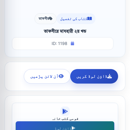
کتاب کی تفصیل
তাফসীর
তাফসীরে মাযহারী ২য় খন্ড
ID: 1198
ڈاؤن لوڈ کریں
آن لائن پڑھیں
قومی کتب خانہ
ڈاؤن لوڈ