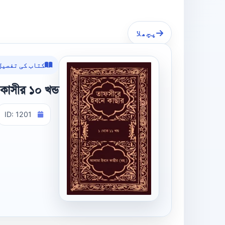
پچھلا
کتاب کی تفصیل
কাসীর ১০ খন্ড
ID: 1201