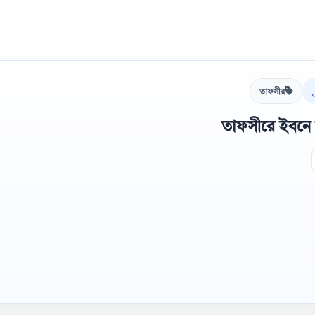
তাফসীর
তাফসীরে ইবনে 