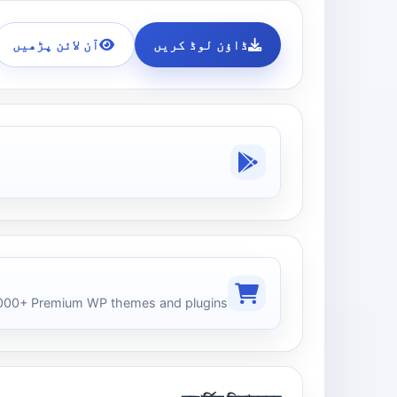
ڈاؤن لوڈ کریں
آن لائن پڑھیں
00+ Premium WP themes and plugins