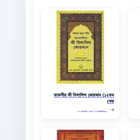
তাফসীর ফী যিলালিল কোরআন (১২তম
খন্ড)
تفصیل دیکھیں