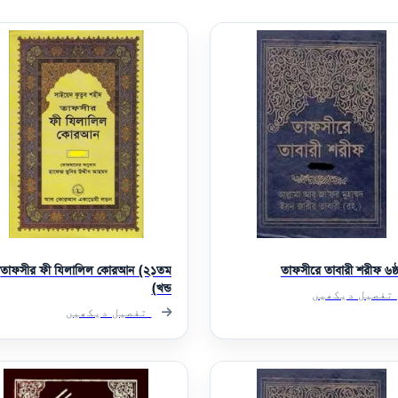
তাফসীর ফী যিলালিল কোরআন (২১তম
তাফসীরে তাবারী শরীফ ৬ষ্ঠ
খন্ড)
تفصیل دیکھیں
تفصیل دیکھیں