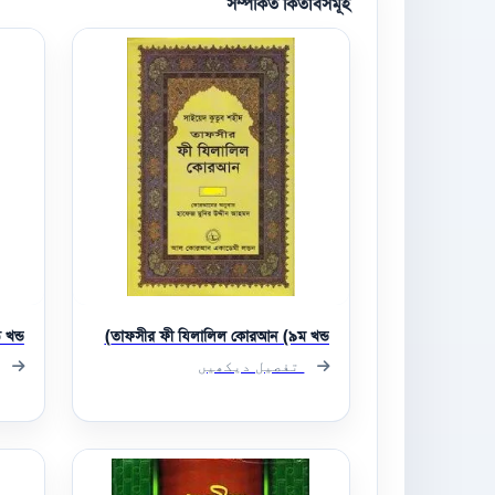
সম্পর্কিত কিতাবসমূহ
 খন্ড
তাফসীর ফী যিলালিল কোরআন (৯ম খন্ড)
تفصیل دیکھیں