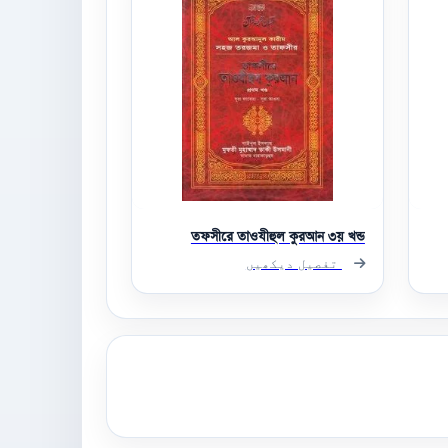
তফসীরে তাওযীহুল কুরআন ৩য় খন্ড
تفصیل دیکھیں