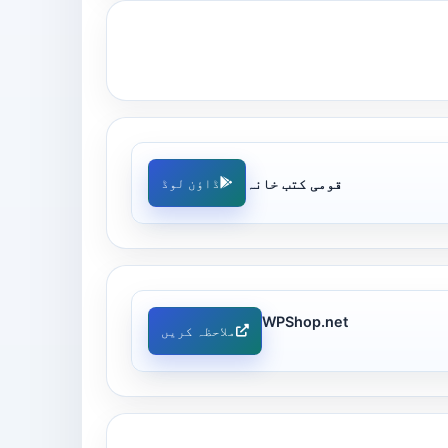
قومی کتب خانہ
ڈاؤن لوڈ
WPShop.net
ملاحظہ کریں