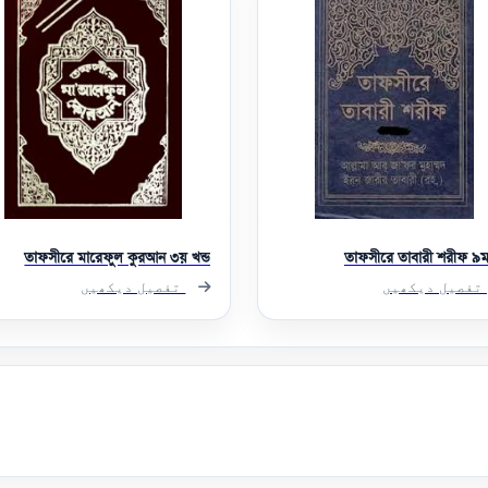
তাফসীরে মারেফুল কুরআন ৩য় খন্ড
তাফসীরে তাবারী শরীফ ৯ম 
تفصیل دیکھیں
تفصیل دیکھیں