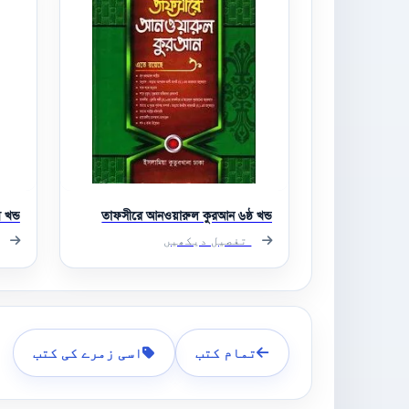
খন্ড
তাফসীরে আনওয়ারুল কুরআন ৬ষ্ঠ খন্ড
تفصیل دیکھیں
تمام کتب
اسی زمرے کی کتب