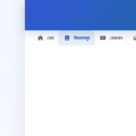
হোম
কিতাবসমূহ
কোরআন