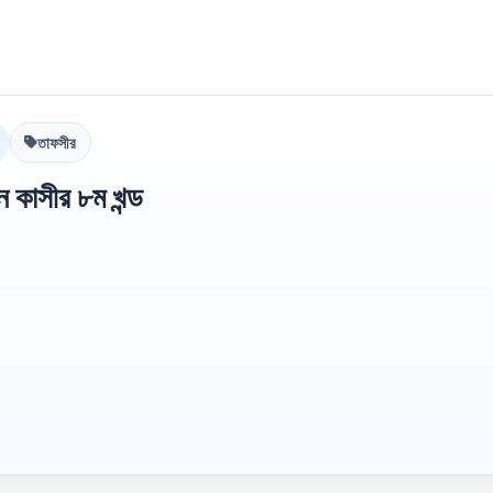
তাফসীর
 কাসীর ৮ম খন্ড