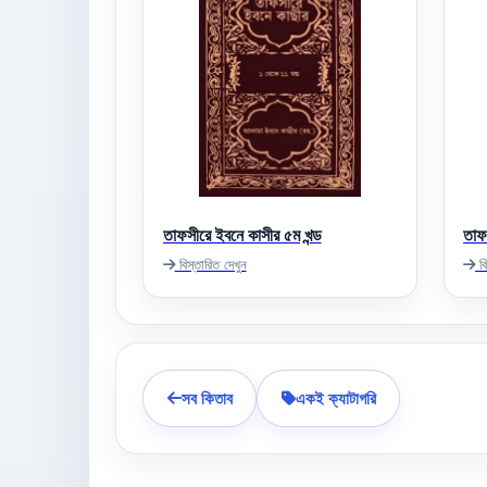
তাফসীরে ইবনে কাসীর ৫ম খন্ড
তাফ
বিস্তারিত দেখুন
বি
সব কিতাব
একই ক্যাটাগরি