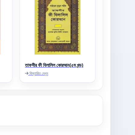
তাফসীর ফী যিলালিল কোরআন(৫ম খন্ড)
বিস্তারিত দেখুন