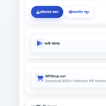
ডাউনলোড করুন
অনলাইন পড়ুন
কওমী পাঠাগার
WPShop.net
Download 8000+ Premium WP themes