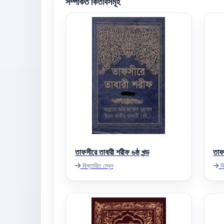
সম্পর্কিত কিতাবসমূহ
তাফসীরে তাবারী শরীফ ৬ষ্ঠ খন্ড
তাফ
বিস্তারিত দেখুন
বি