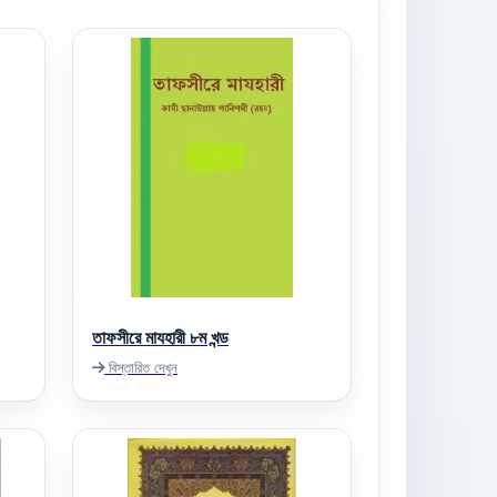
তাফসীরে মাযহারী ৮ম খন্ড
বিস্তারিত দেখুন