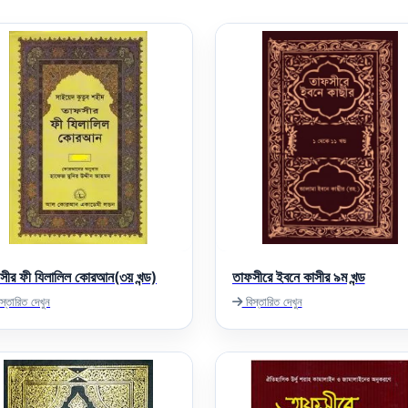
সীর ফী যিলালিল কোরআন(৩য় খন্ড)
তাফসীরে ইবনে কাসীর ৯ম খন্ড
স্তারিত দেখুন
বিস্তারিত দেখুন