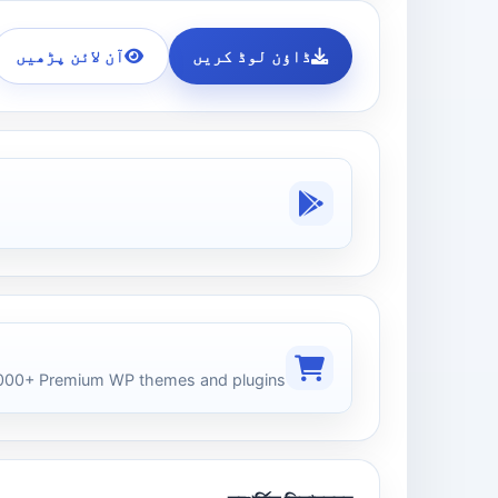
ڈاؤن لوڈ کریں
آن لائن پڑھیں
00+ Premium WP themes and plugins