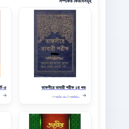
সম্পর্কিত কিতাবসমূহ
্ট-৫
তাফসীরে তাবারী শরীফ ২য় খন্ড
تفصیل دیکھیں