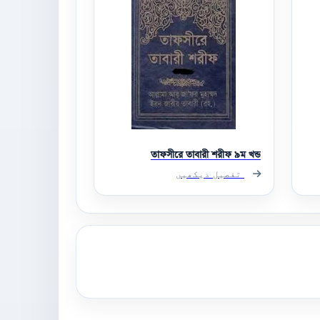
তাফসীরে তাবারী শরীফ ৯ম খন্ড
تفصیل دیکھیں