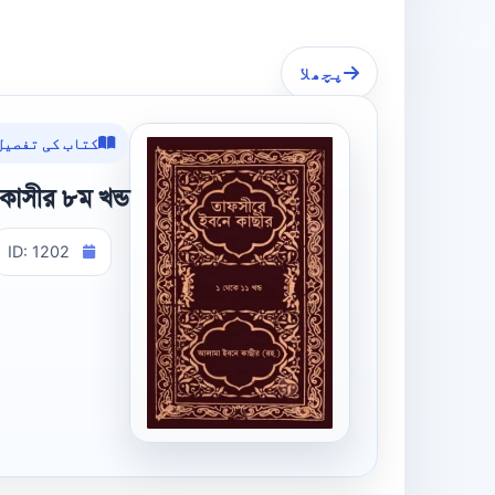
پچھلا
کتاب کی تفصیل
কাসীর ৮ম খন্ড
ID: 1202