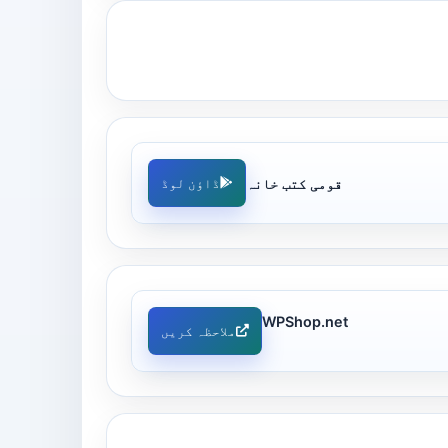
قومی کتب خانہ
ڈاؤن لوڈ
WPShop.net
ملاحظہ کریں