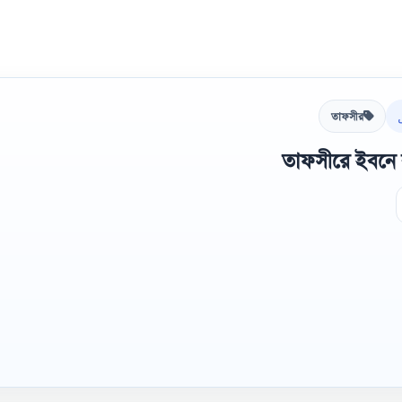
তাফসীর
তাফসীরে ইবনে 