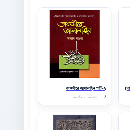
তাফসীরে জালালাইন পার্ট-২
ত
تفصیل دیکھیں