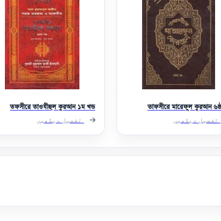
তফসীরে তাওযীহুল কুরআন ১ম খন্ড
তাফসীরে মারেফুল কুরআন ৬ষ্ঠ 
تفصیل دیکھیں
تفصیل دیکھیں