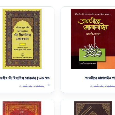
াফসীর ফী যিলালিল কোরআন (১০ম খন্ড)
তাফসীরে জালালাইন পার
تفصیل دیکھیں
تفصیل دیکھیں