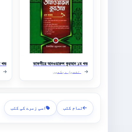
খন্ড
তাফসীরে আনওয়ারুল কুরআন ১ম খন্ড
تفصیل دیکھیں
تمام کتب
اسی زمرے کی کتب