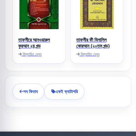
তাফসীরে আনওয়ারুল
তাফসীর ফী যিলালিল
কুরআন ২য় খন্ড
কোরআন (২০তম খন্ড)
বিস্তারিত দেখুন
বিস্তারিত দেখুন
সব কিতাব
একই ক্যাটাগরি