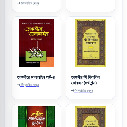
বিস্তারিত দেখুন
তাফসীরে জালালাইন পার্ট-৪
তাফসীর ফী যিলালিল
কোরআন(৪র্থ খন্ড)
বিস্তারিত দেখুন
বিস্তারিত দেখুন