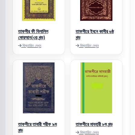
তাফসীর ফী যিলালিল
তাফসীরে ইবনে কাসীর ৬ষ্ঠ
কোরআন(৩য় খন্ড)
খন্ড
বিস্তারিত দেখুন
বিস্তারিত দেখুন
তাফসীরে তাবারী শরীফ ৯ম
তাফসীরে মাযহারী ৮ম খন্ড
খন্ড
বিস্তারিত দেখুন