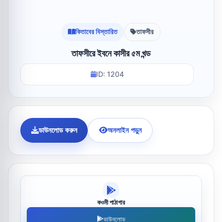
কিতাবের বিস্তারিত
তাফসীর
তাফসীরে ইবনে কাসীর ৫ম খন্ড
ID: 1204
ডাউনলোড করুন
অনলাইন পড়ুন
কওমী পাঠাগার
ডাউনলোড