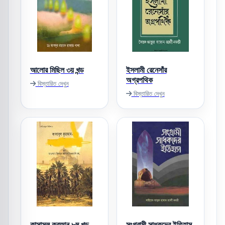
আলোর মিছিল ৩য় খন্ড
ইসলামী রেনেসাঁর
অগ্রপথিক
বিস্তারিত দেখুন
বিস্তারিত দেখুন
কাসাসুল কুরআন ৮ম খন্ড
সংগ্রামী সাধকদের ইতিহাস