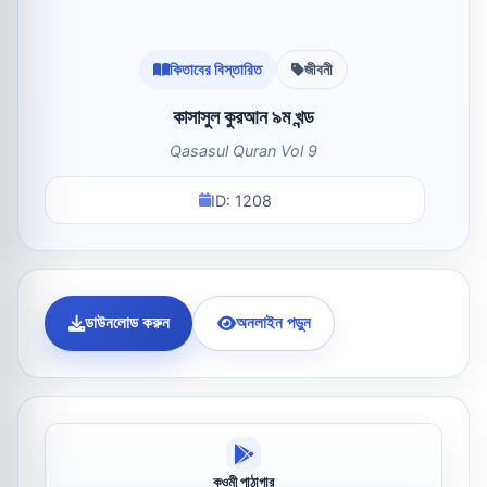
কিতাবের বিস্তারিত
জীবনী
কাসাসুল কুরআন ৯ম খন্ড
Qasasul Quran Vol 9
ID: 1208
ডাউনলোড করুন
অনলাইন পড়ুন
কওমী পাঠাগার