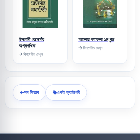
ইসলামী রেনেসাঁর
আলোর কাফেলা ১ম খন্ড
অগ্রপথিক
বিস্তারিত দেখুন
বিস্তারিত দেখুন
সব কিতাব
একই ক্যাটাগরি