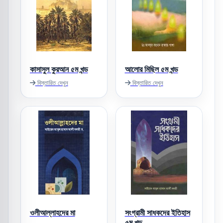
কাসাসুল কুরআন ৫ম খন্ড
আলোর মিছিল ৫ম খন্ড
বিস্তারিত দেখুন
বিস্তারিত দেখুন
ওলীআল্লাহদের মা
সংগ্রামী সাধকদের ইতিহাস
৫ম খন্ড