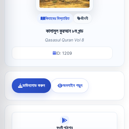
কিতাবের বিস্তারিত
জীবনী
কাসাসুল কুরআন ৮ম খন্ড
Qasasul Quran Vol 8
ID: 1209
ডাউনলোড করুন
অনলাইন পড়ুন
কওমী পাঠাগার