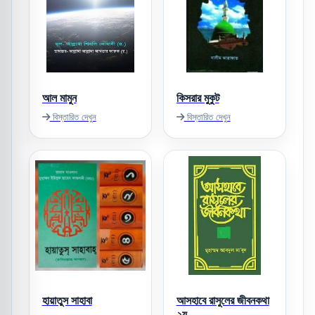
আল মামুন
কিসরার মুকুট
বিস্তারিত দেখুন
বিস্তারিত দেখুন
হায়াতুস সাহাবা
আসহাবে রাসুলের জীবনকথা
২য়