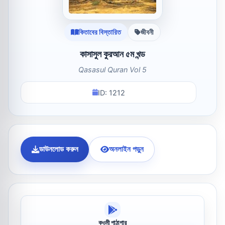
কিতাবের বিস্তারিত
জীবনী
কাসাসুল কুরআন ৫ম খন্ড
Qasasul Quran Vol 5
ID: 1212
ডাউনলোড করুন
অনলাইন পড়ুন
কওমী পাঠাগার