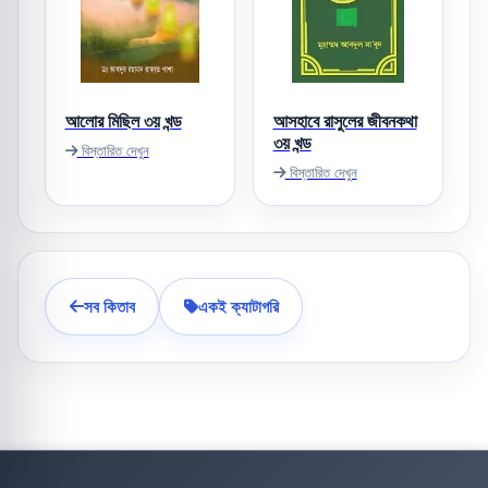
আলোর মিছিল ৩য় খন্ড
আসহাবে রাসুলের জীবনকথা
৩য় খন্ড
বিস্তারিত দেখুন
বিস্তারিত দেখুন
সব কিতাব
একই ক্যাটাগরি