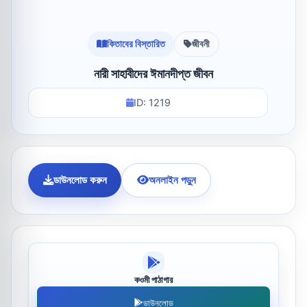
কিতাবের বিস্তারিত
জীবনী
নারী সাহাবীদের ঈমানদীপ্ত জীবন
ID: 1219
ডাউনলোড করুন
অনলাইন পড়ুন
কওমী পাঠাগার
ডাউনলোড