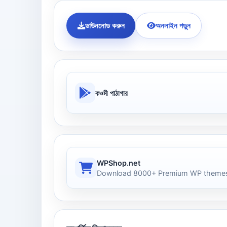
ডাউনলোড করুন
অনলাইন পড়ুন
কওমী পাঠাগার
WPShop.net
Download 8000+ Premium WP themes