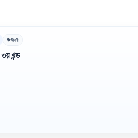
জীবনী
৩য় খন্ড