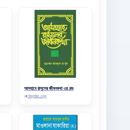
আসহাবে রাসুলের জীবনকথা ৩য় খন্ড
বিস্তারিত দেখুন