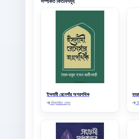
সম্পর্কিত কিতাবসমূহ
ইসলামী রেনেসাঁর অগ্রপথিক
হযর
বিস্তারিত দেখুন
বি