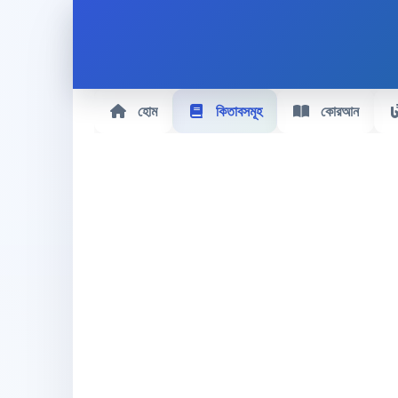
হোম
কিতাবসমূহ
কোরআন