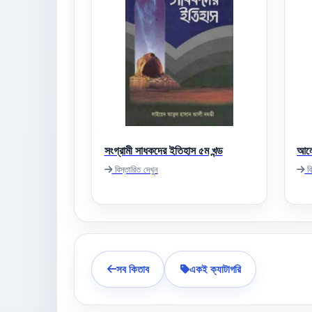
সংগ্রামী সাধকদের ইতিহাস ৫ম খন্ড
আলো
বিস্তারিত দেখুন
বি
সব কিতাব
একই ক্যাটাগরি