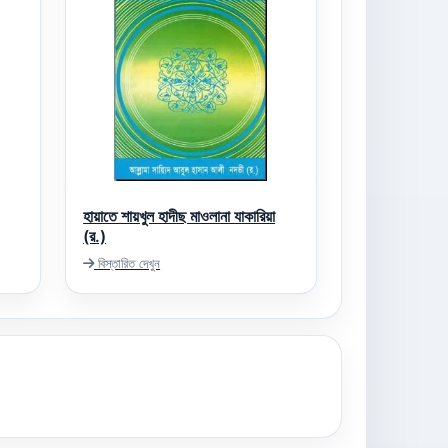
হায়াতে শায়খুল হাদীছ মাওলানা যাকারিয়া
(র.)
বিস্তারিত দেখুন