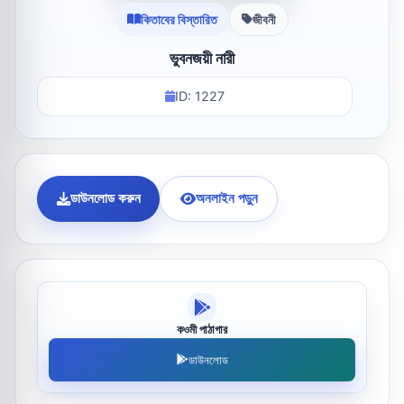
কিতাবের বিস্তারিত
জীবনী
ভুবনজয়ী নারী
ID: 1227
ডাউনলোড করুন
অনলাইন পড়ুন
কওমী পাঠাগার
ডাউনলোড