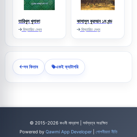
তারিখুল খুলাফা
কাসাসুল কুরআন ১ম খন্ড
বিস্তারিত দেখুন
বিস্তারিত দেখুন
সব কিতাব
একই ক্যাটাগরি
© 2015-2026 কওমী মাদ্রাসা | সর্বস্বত্ব সংরক্ষিত
Powered by
Qawmi App Developer
|
গোপনীয়তা নীতি