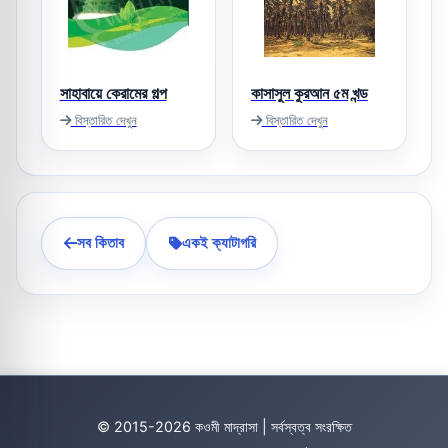
সাহাবায়ে কেরামের গল্প
কাসাসুল কুরআন ৫ম খন্ড
বিস্তারিত দেখুন
বিস্তারিত দেখুন
সব কিতাব
একই ক্যাটাগরি
© 2015-2026 কওমী মাদ্রাসা | সর্বস্বত্ব সংরক্ষিত