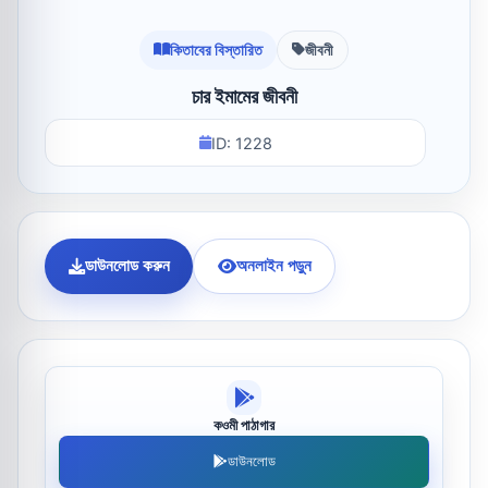
কিতাবের বিস্তারিত
জীবনী
চার ইমামের জীবনী
ID: 1228
ডাউনলোড করুন
অনলাইন পড়ুন
কওমী পাঠাগার
ডাউনলোড