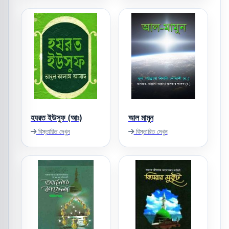
হযরত ইউসুফ (আঃ)
আল মামুন
বিস্তারিত দেখুন
বিস্তারিত দেখুন