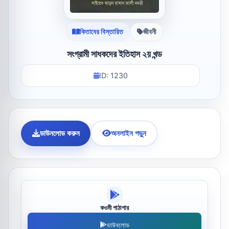
কিতাবের বিস্তারিত
জীবনী
সংগ্রামী সাধকদের ইতিহাস ২য় খন্ড
ID: 1230
ডাউনলোড করুন
অনলাইন পড়ুন
কওমী পাঠাগার
ডাউনলোড