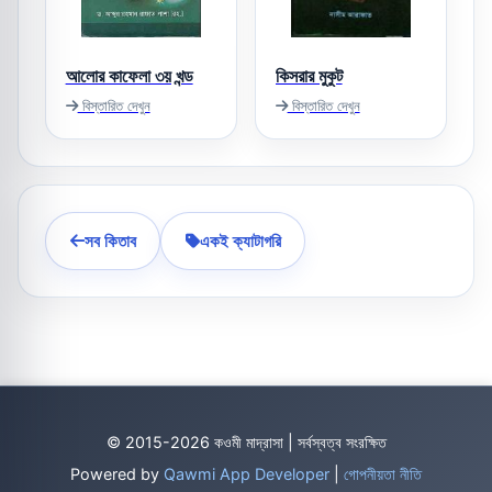
আলোর কাফেলা ৩য় খন্ড
কিসরার মুকুট
বিস্তারিত দেখুন
বিস্তারিত দেখুন
সব কিতাব
একই ক্যাটাগরি
© 2015-2026 কওমী মাদ্রাসা | সর্বস্বত্ব সংরক্ষিত
Powered by
Qawmi App Developer
|
গোপনীয়তা নীতি