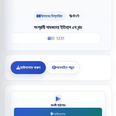
কিতাবের বিস্তারিত
জীবনী
সংগ্রামী সাধকদের ইতিহাস ৫ম খন্ড
ID: 1231
ডাউনলোড করুন
অনলাইন পড়ুন
কওমী পাঠাগার
ডাউনলোড