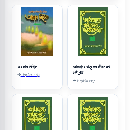
আলোর মিছিল
আসহাবে রাসুলের জীবনকথা
৬ষ্ঠ খন্ড
বিস্তারিত দেখুন
বিস্তারিত দেখুন