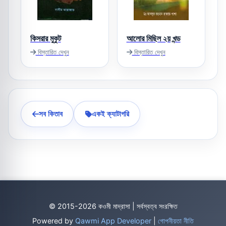
কিসরার মুকুট
আলোর মিছিল ২য় খন্ড
বিস্তারিত দেখুন
বিস্তারিত দেখুন
সব কিতাব
একই ক্যাটাগরি
© 2015-2026 কওমী মাদ্রাসা | সর্বস্বত্ব সংরক্ষিত
Powered by
Qawmi App Developer
|
গোপনীয়তা নীতি