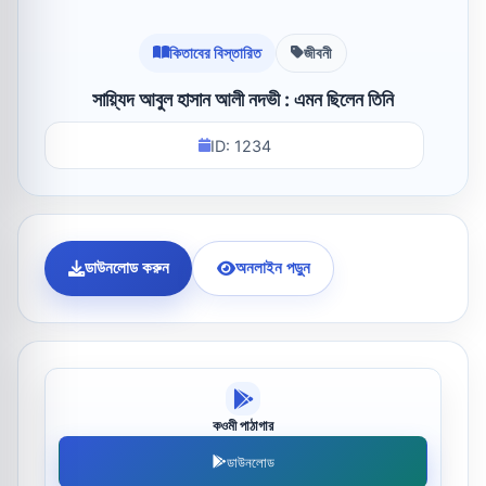
কিতাবের বিস্তারিত
জীবনী
সায়্যিদ আবুল হাসান আলী নদভী : এমন ছিলেন তিনি
ID: 1234
ডাউনলোড করুন
অনলাইন পড়ুন
কওমী পাঠাগার
ডাউনলোড