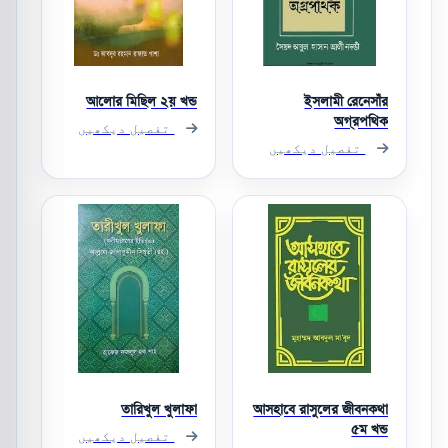
আলোর মিছিল ২য় খন্ড
ইসলামী রেনেসাঁর
অগ্রপথিক
تفصیل دیکھیں
تفصیل دیکھیں
তারিখুল খুলাফা
আসহাবে রাসুলের জীবনকথা
৫ম খন্ড
تفصیل دیکھیں