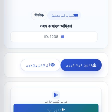
کتاب کی تفصیل
জীবনী
সহজ কাসাসুল আম্বিয়া
ID: 1238
ڈاؤن لوڈ کریں
آن لائن پڑھیں
قومی کتب خانہ
ڈاؤن لوڈ