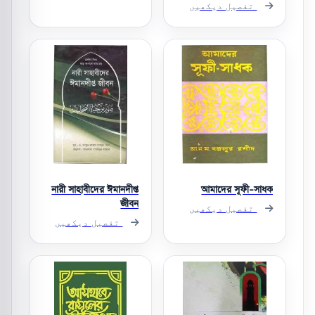
تفصیل دیکھیں
নারী সাহাবীদের ঈমানদীপ্ত
আমাদের সূফী-সাধক
জীবন
تفصیل دیکھیں
تفصیل دیکھیں