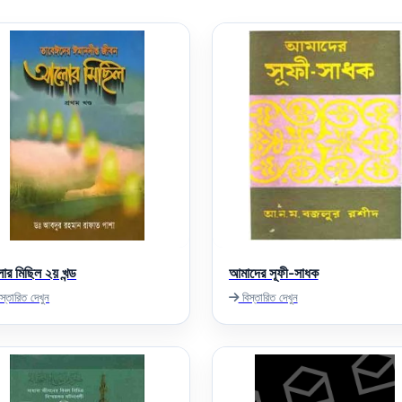
র মিছিল ২য় খন্ড
আমাদের সূফী-সাধক
স্তারিত দেখুন
বিস্তারিত দেখুন