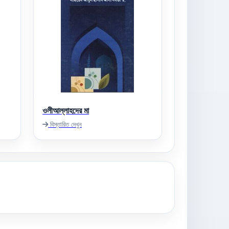
ওলীআল্লাহদের মা
বিস্তারিত দেখুন