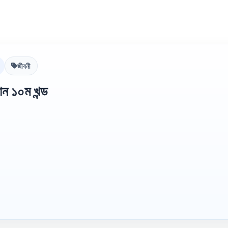
জীবনী
ন ১০ম খন্ড