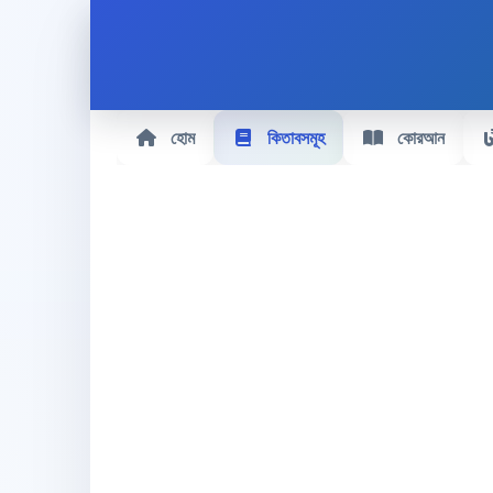
হোম
কিতাবসমূহ
কোরআন