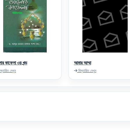
র কাফেলা ৩য় খন্ড
আমার আম্মা
স্তারিত দেখুন
বিস্তারিত দেখুন