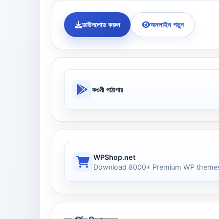
ডাউনলোড করুন
অনলাইন পড়ুন
কওমী পাঠাগার
WPShop.net
Download 8000+ Premium WP themes