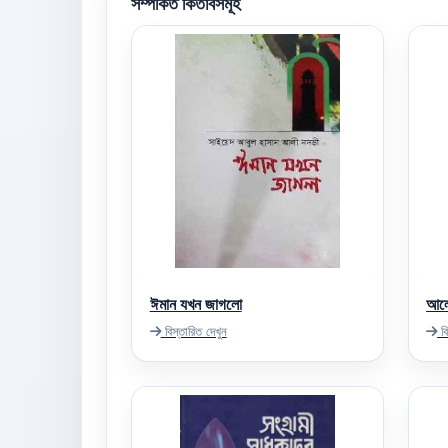
সম্পর্কিত কিতাবসমূহ
ঈমান যখন জাগলো
আলো
বিস্তারিত দেখুন
বি