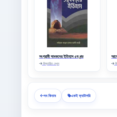
সংগ্রামী সাধকদের ইতিহাস ৫ম খন্ড
আলো
বিস্তারিত দেখুন
বি
সব কিতাব
একই ক্যাটাগরি