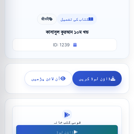
کتاب کی تفصیل
জীবনী
কাসাসুল কুরআন ১০ম খন্ড
ID: 1239
ڈاؤن لوڈ کریں
آن لائن پڑھیں
قومی کتب خانہ
ڈاؤن لوڈ