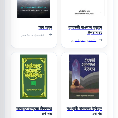
আল মামুন
হযরতজী মাওলানা মুহাম্মদ
ইলয়াস রহ.
تفصیل دیکھیں
تفصیل دیکھیں
আসহাবে রাসুলের জীবনকথা
সংগ্রামী সাধকদের ইতিহাস
৪র্থ খন্ড
৫ম খন্ড