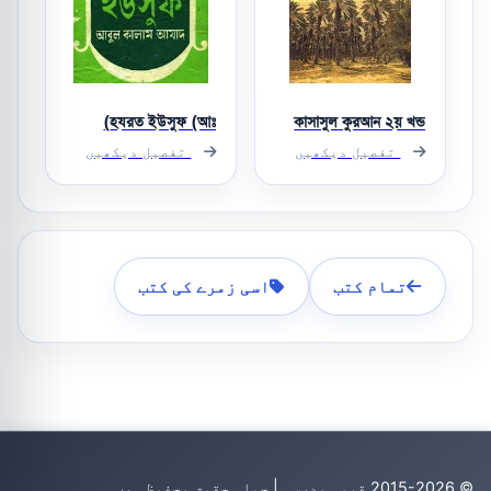
হযরত ইউসুফ (আঃ)
কাসাসুল কুরআন ২য় খন্ড
تفصیل دیکھیں
تفصیل دیکھیں
تمام کتب
اسی زمرے کی کتب
© 2015-2026 قومی مدرسہ | جملہ حقوق محفوظ ہیں