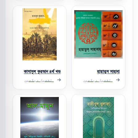
কাসাসুল কুরআন ৪র্থ খন্ড
হায়াতুস সাহাবা
تفصیل دیکھیں
تفصیل دیکھیں