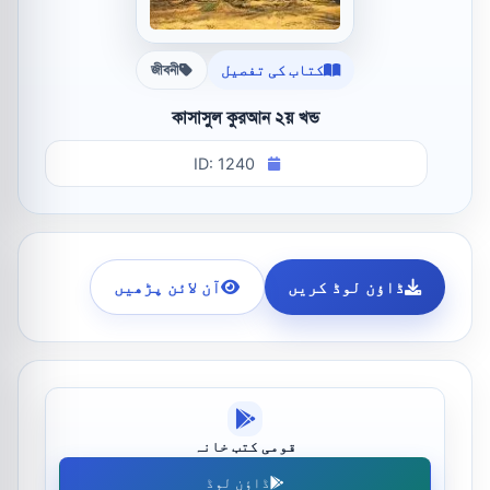
کتاب کی تفصیل
জীবনী
কাসাসুল কুরআন ২য় খন্ড
ID: 1240
ڈاؤن لوڈ کریں
آن لائن پڑھیں
قومی کتب خانہ
ڈاؤن لوڈ