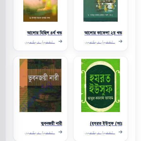
আলোর মিছিল ৪র্থ খন্ড
আলোর কাফেলা ২য় খন্ড
تفصیل دیکھیں
تفصیل دیکھیں
ভুবনজয়ী নারী
হযরত ইউসুফ (আঃ)
تفصیل دیکھیں
تفصیل دیکھیں