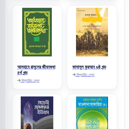
আসহাবে রাসুলের জীবনকথা
কাসাসুল কুরআন ৬ষ্ঠ খন্ড
৪র্থ খন্ড
বিস্তারিত দেখুন
বিস্তারিত দেখুন