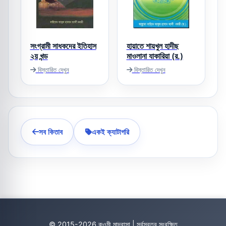
সংগ্রামী সাধকদের ইতিহাস
হায়াতে শায়খুল হাদীছ
২য় খন্ড
মাওলানা যাকারিয়া (র.)
বিস্তারিত দেখুন
বিস্তারিত দেখুন
সব কিতাব
একই ক্যাটাগরি
© 2015-2026 কওমী মাদ্রাসা | সর্বস্বত্ব সংরক্ষিত