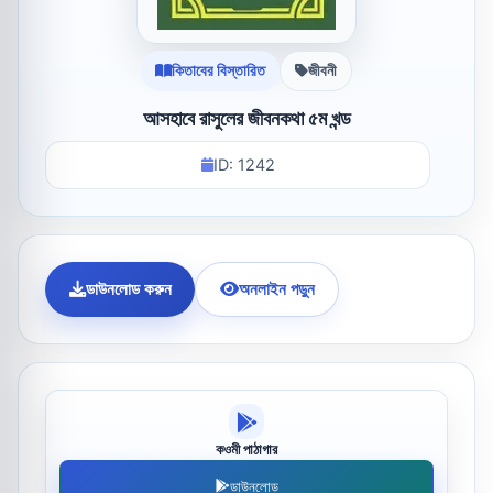
কিতাবের বিস্তারিত
জীবনী
আসহাবে রাসুলের জীবনকথা ৫ম খন্ড
ID: 1242
ডাউনলোড করুন
অনলাইন পড়ুন
কওমী পাঠাগার
ডাউনলোড