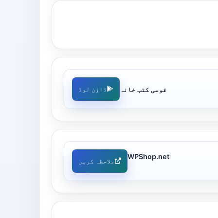
قومی کتب خانہ
ڈاؤن لوڈ
WPShop.net
ملاحظہ کریں