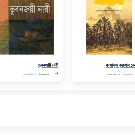
ভুবনজয়ী নারী
কাসাসুল কুরআন ১ম 
تفصیل دیکھیں
تفصیل دیکھیں