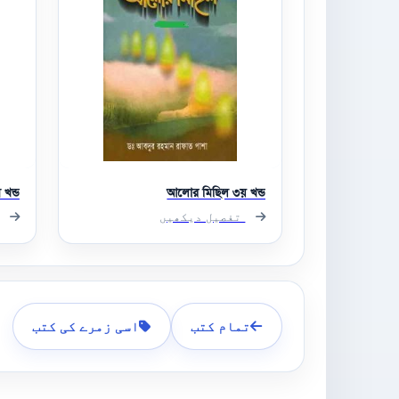
খন্ড
আলোর মিছিল ৩য় খন্ড
تفصیل دیکھیں
تمام کتب
اسی زمرے کی کتب