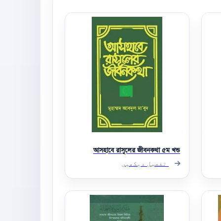
আসহাবে রাসুলের জীবনকথা ৫ম খন্ড
تفصیل دیکھیں