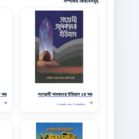
সম্পর্কিত কিতাবসমূহ
খন্ড
সংগ্রামী সাধকদের ইতিহাস ২য় খন্ড
تفصیل دیکھیں