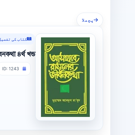
پچھلا
کتاب کی تفصیل
কথা ৪র্থ খন্ড
ID: 1243