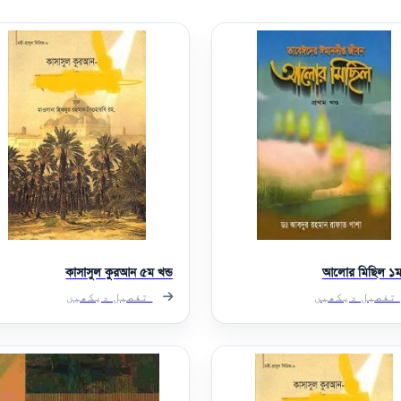
কাসাসুল কুরআন ৫ম খন্ড
আলোর মিছিল ১ম 
تفصیل دیکھیں
تفصیل دیکھیں