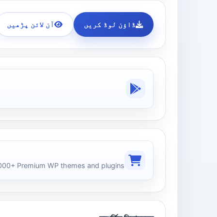
ڈاؤن لوڈ کریں
آن لائن پڑھیں
00+ Premium WP themes and plugins