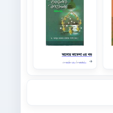
আলোর কাফেলা ৩য় খন্ড
تفصیل دیکھیں