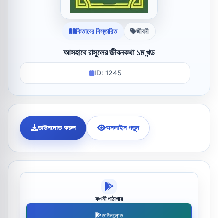
কিতাবের বিস্তারিত
জীবনী
আসহাবে রাসুলের জীবনকথা ১ম খন্ড
ID: 1245
ডাউনলোড করুন
অনলাইন পড়ুন
কওমী পাঠাগার
ডাউনলোড