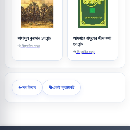
কাসাসুল কুরআন ১ম খন্ড
আসহাবে রাসুলের জীবনকথা
৫ম খন্ড
বিস্তারিত দেখুন
বিস্তারিত দেখুন
সব কিতাব
একই ক্যাটাগরি