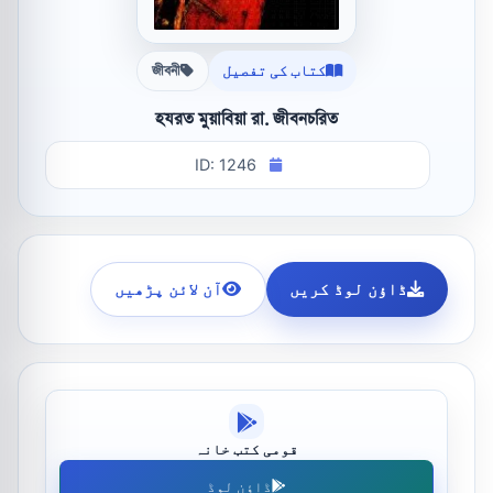
کتاب کی تفصیل
জীবনী
হযরত মুয়াবিয়া রা. জীবনচরিত
ID: 1246
ڈاؤن لوڈ کریں
آن لائن پڑھیں
قومی کتب خانہ
ڈاؤن لوڈ