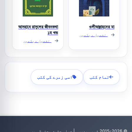
আসহাবে রাসুলের জীবনকথা
ওলীআল্লাহদের মা
১ম খন্ড
تفصیل دیکھیں
تفصیل دیکھیں
تمام کتب
اسی زمرے کی کتب
© 2015-2026 قومی مدرسہ | جملہ حقوق محفوظ ہیں