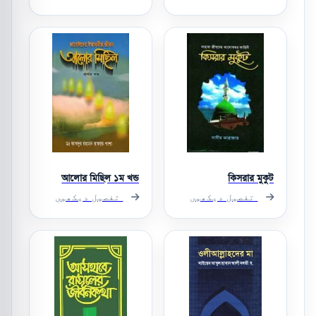
আলোর মিছিল ১ম খন্ড
কিসরার মুকুট
تفصیل دیکھیں
تفصیل دیکھیں