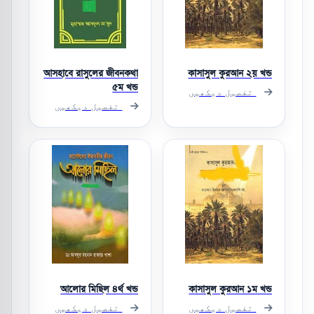
আসহাবে রাসুলের জীবনকথা
কাসাসুল কুরআন ২য় খন্ড
৫ম খন্ড
تفصیل دیکھیں
تفصیل دیکھیں
আলোর মিছিল ৪র্থ খন্ড
কাসাসুল কুরআন ১ম খন্ড
تفصیل دیکھیں
تفصیل دیکھیں