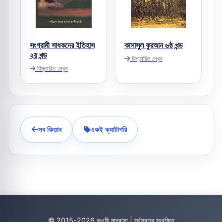
সংগ্রামী সাধকদের ইতিহাস
কাসাসুল কুরআন ৬ষ্ঠ খন্ড
২য় খন্ড
বিস্তারিত দেখুন
বিস্তারিত দেখুন
সব কিতাব
একই ক্যাটাগরি
© 2015-2026 কওমী মাদ্রাসা | সর্বস্বত্ব সংরক্ষিত