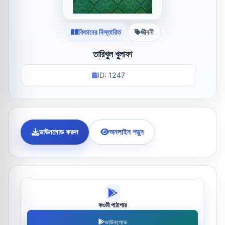
কিতাবের বিস্তারিত
জীবনী
তারিখুল খুলাফা
ID: 1247
ডাউনলোড করুন
অনলাইন পড়ুন
কওমী পাঠাগার
ডাউনলোড