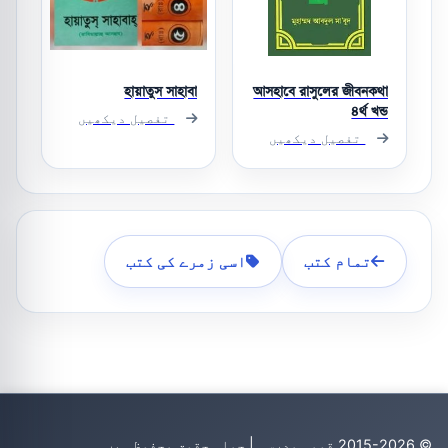
হায়াতুস সাহাবা
আসহাবে রাসুলের জীবনকথা
৪র্থ খন্ড
تفصیل دیکھیں
تفصیل دیکھیں
تمام کتب
اسی زمرے کی کتب
© 2015-2026 قومی مدرسہ | جملہ حقوق محفوظ ہیں