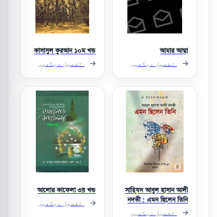
কাসাসুল কুরআন ১০ম খন্ড
আমার আম্মা
تفصیل دیکھیں
تفصیل دیکھیں
আলোর কাফেলা ৩য় খন্ড
সায়্যিদ আবুল হাসান আলী
নদভী : এমন ছিলেন তিনি
تفصیل دیکھیں
تفصیل دیکھیں