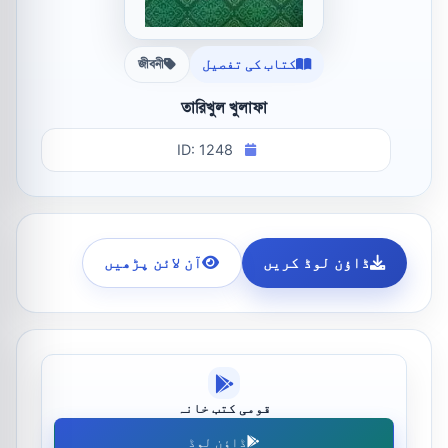
کتاب کی تفصیل
জীবনী
তারিখুল খুলাফা
ID: 1248
ڈاؤن لوڈ کریں
آن لائن پڑھیں
قومی کتب خانہ
ڈاؤن لوڈ