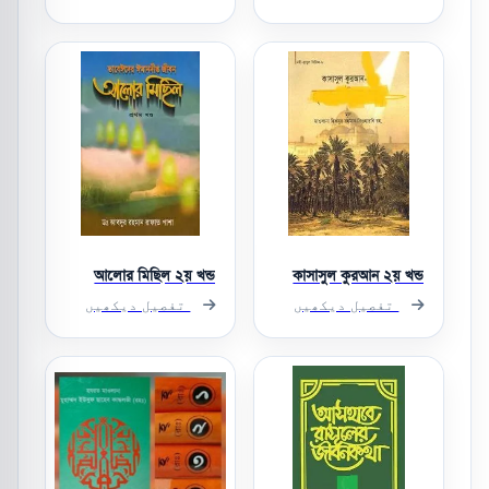
আলোর মিছিল ২য় খন্ড
কাসাসুল কুরআন ২য় খন্ড
تفصیل دیکھیں
تفصیل دیکھیں